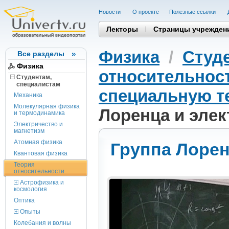
Новости
О проекте
Полезные cсылки
Лекторы
Страницы учрежден
Физика
/
Студ
Все разделы
Физика
относительнос
Студентам,
cпециалистам
специальную т
Механика
Молекулярная физика
Лоренца и элек
и термодинамика
Электричество и
магнетизм
Атомная физика
Группа Лорен
Квантовая физика
Теория
относительности
Астрофизика и
космология
Оптика
Опыты
Колебания и волны