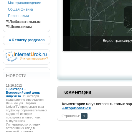
Материаловедение
Общая физика
Персоналии
Любознательным
Школьникам
К списку разделов
Видео транслируе
Новости
19.10.2012
19 октября –
Всероссийский день
лицеиста
19 октября
традиционно отмечается
День лицея. Портал
Комментарии могут оставлять только за
UniverTV предлагает вам
Авторизоваться
подборку образовательных
видео об истории
Страницы:
1
праздника и известных
выпускниках
Императорского лицея,
оставивших след в
мировой политике,