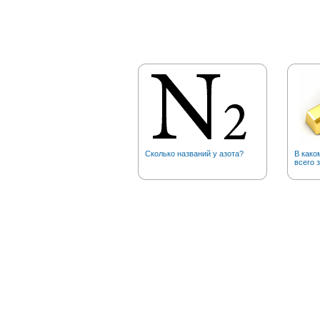
Сколько названий у азота?
В како
всего 