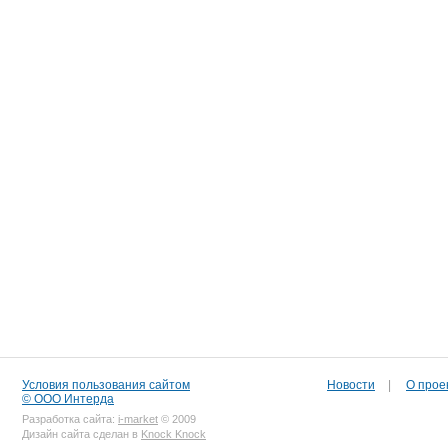
Условия пользования сайтом
Новости
|
О прое
© ООО Интерда
Разработка сайта:
i-market
© 2009
Дизайн сайта сделан в
Knock Knock