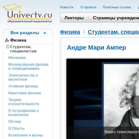
Новости
О проекте
Полезные cсылки
Лекторы
Страницы учрежден
Физика
/
Студентам, cпеци
Все разделы
Физика
Андре Мари Ампер
Студентам,
cпециалистам
Механика
Молекулярная физика
и термодинамика
Электричество и
магнетизм
Атомная физика
Квантовая физика
Теория
относительности
Астрофизика и
космология
Оптика
Опыты
Видео транслируетс
Колебания и волны