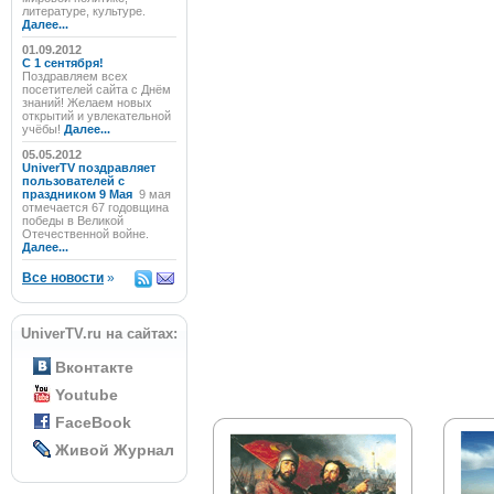
литературе, культуре.
Далее...
01.09.2012
C 1 сентября!
Поздравляем всех
посетителей сайта с Днём
знаний! Желаем новых
открытий и увлекательной
учёбы!
Далее...
05.05.2012
UniverTV поздравляет
пользователей с
праздником 9 Мая
9 мая
отмечается 67 годовщина
победы в Великой
Отечественной войне.
Далее...
Все новости
»
UniverTV.ru на сайтах:
Вконтакте
Youtube
FaceBook
Живой Журнал