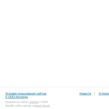
Условия пользования сайтом
Новости
|
О прое
© ООО Интерда
Разработка сайта:
i-market
© 2009
Дизайн сайта сделан в
Knock Knock