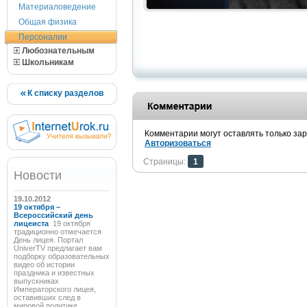
Материаловедение
Общая физика
Персоналии
Любознательным
Школьникам
К списку разделов
Комментарии могут оставлять только за
Авторизоваться
Страницы:
1
Новости
19.10.2012
19 октября –
Всероссийский день
лицеиста
19 октября
традиционно отмечается
День лицея. Портал
UniverTV предлагает вам
подборку образовательных
видео об истории
праздника и известных
выпускниках
Императорского лицея,
оставивших след в
мировой политике,