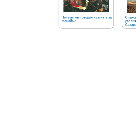
Почему мы говорим «загнать за
С како
Можай»?
увелич
Сахар