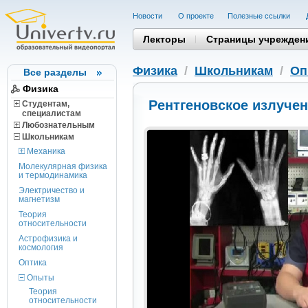
Новости
О проекте
Полезные cсылки
Лекторы
Страницы учрежден
Физика
/
Школьникам
/
Оп
Все разделы
Физика
Рентгеновское излуче
Студентам,
cпециалистам
Любознательным
Школьникам
Механика
Молекулярная физика
и термодинамика
Электричество и
магнетизм
Теория
относительности
Астрофизика и
космология
Оптика
Опыты
Теория
относительности