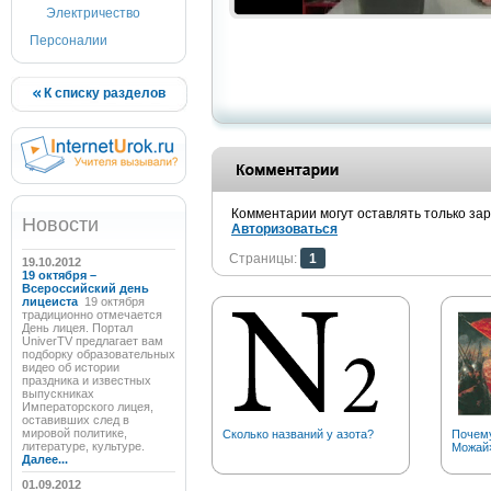
Электричество
Персоналии
К списку разделов
Комментарии могут оставлять только за
Новости
Авторизоваться
Страницы:
1
19.10.2012
19 октября –
Всероссийский день
лицеиста
19 октября
традиционно отмечается
День лицея. Портал
UniverTV предлагает вам
подборку образовательных
видео об истории
праздника и известных
выпускниках
Императорского лицея,
оставивших след в
мировой политике,
Сколько названий у азота?
Почему
литературе, культуре.
Можай
Далее...
01.09.2012