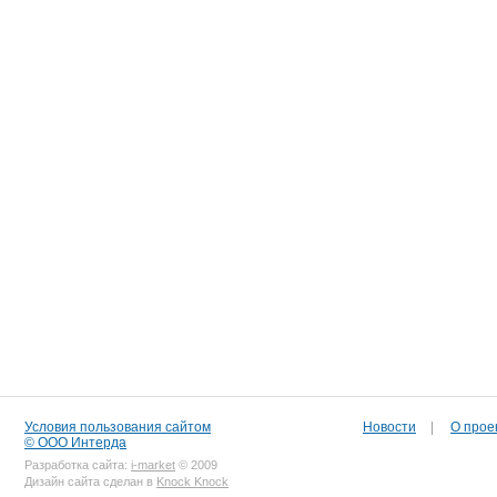
Условия пользования сайтом
Новости
|
О прое
© ООО Интерда
Разработка сайта:
i-market
© 2009
Дизайн сайта сделан в
Knock Knock