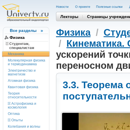
Новости
О проекте
Полезные cсылки
Лекторы
Страницы учрежден
Физика
/
Студ
Все разделы
Физика
/
Кинематика.
Студентам,
cпециалистам
ускорений точк
Механика
Молекулярная физика
переносном дв
и термодинамика
Электричество и
магнетизм
Атомная физика
3.3. Теорема
Квантовая физика
поступатель
Теория
относительности
Астрофизика и
космология
Оптика
Опыты
Колебания и волны