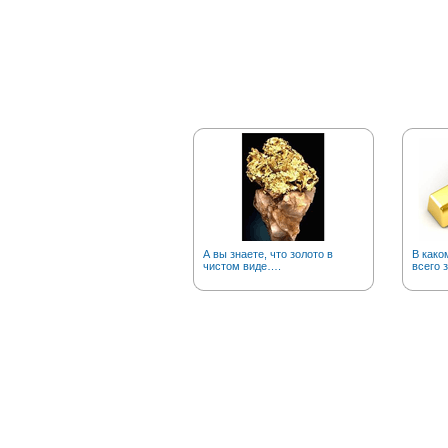
А вы знаете, что золото в
В како
чистом виде….
всего 