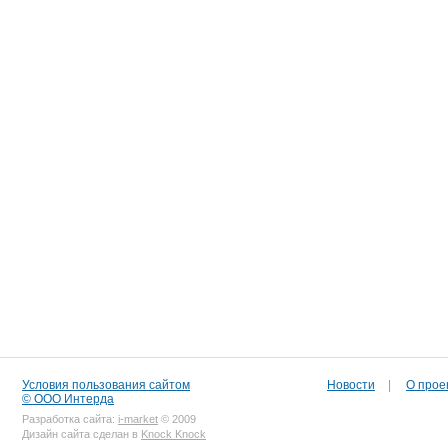
Условия пользования сайтом
Новости
|
О прое
© ООО Интерда
Разработка сайта:
i-market
© 2009
Дизайн сайта сделан в
Knock Knock