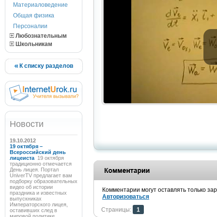
Материаловедение
Общая физика
Персоналии
Любознательным
Школьникам
К списку разделов
Новости
19.10.2012
19 октября –
Всероссийский день
лицеиста
19 октября
традиционно отмечается
День лицея. Портал
UniverTV предлагает вам
подборку образовательных
видео об истории
Комментарии могут оставлять только за
праздника и известных
Авторизоваться
выпускниках
Императорского лицея,
Страницы:
1
оставивших след в
мировой политике,