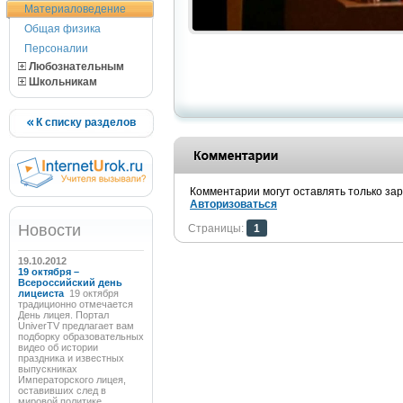
Материаловедение
Общая физика
Персоналии
Любознательным
Школьникам
К списку разделов
Комментарии могут оставлять только за
Авторизоваться
Новости
Страницы:
1
19.10.2012
19 октября –
Всероссийский день
лицеиста
19 октября
традиционно отмечается
День лицея. Портал
UniverTV предлагает вам
подборку образовательных
видео об истории
праздника и известных
выпускниках
Императорского лицея,
оставивших след в
мировой политике,