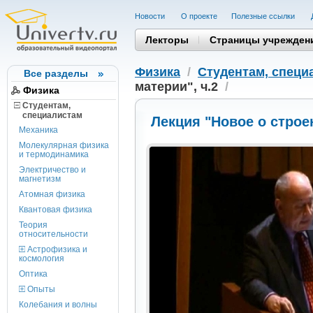
Новости
О проекте
Полезные cсылки
Лекторы
Страницы учрежден
Физика
/
Студентам, cпеци
Все разделы
материи", ч.2
/
Физика
Студентам,
cпециалистам
Лекция "Новое о строе
Механика
Молекулярная физика
и термодинамика
Электричество и
магнетизм
Атомная физика
Квантовая физика
Теория
относительности
Астрофизика и
космология
Оптика
Опыты
Колебания и волны