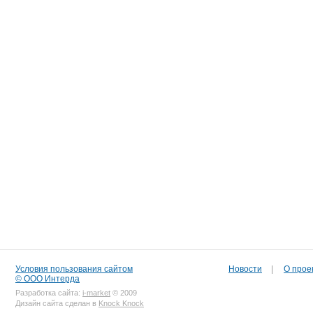
Условия пользования сайтом
Новости
|
О прое
© ООО Интерда
Разработка сайта:
i-market
© 2009
Дизайн сайта сделан в
Knock Knock