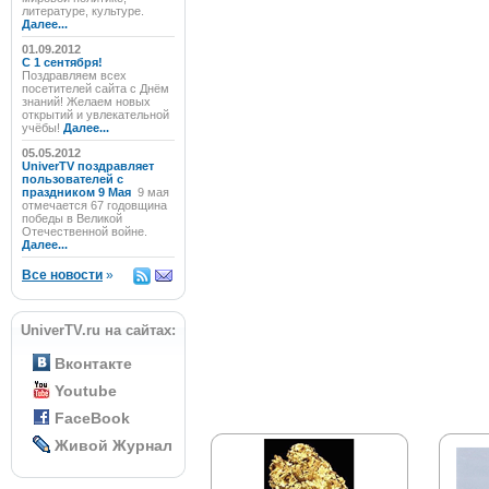
литературе, культуре.
Далее...
01.09.2012
C 1 сентября!
Поздравляем всех
посетителей сайта с Днём
знаний! Желаем новых
открытий и увлекательной
учёбы!
Далее...
05.05.2012
UniverTV поздравляет
пользователей с
праздником 9 Мая
9 мая
отмечается 67 годовщина
победы в Великой
Отечественной войне.
Далее...
Все новости
»
UniverTV.ru на сайтах:
Вконтакте
Youtube
FaceBook
Живой Журнал