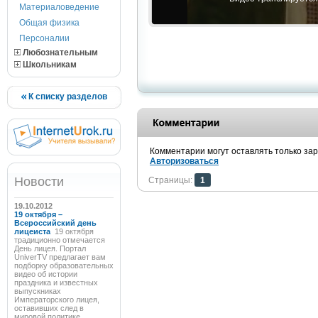
Материаловедение
Общая физика
Персоналии
Любознательным
Школьникам
К списку разделов
Комментарии могут оставлять только за
Авторизоваться
Новости
Страницы:
1
19.10.2012
19 октября –
Всероссийский день
лицеиста
19 октября
традиционно отмечается
День лицея. Портал
UniverTV предлагает вам
подборку образовательных
видео об истории
праздника и известных
выпускниках
Императорского лицея,
оставивших след в
мировой политике,