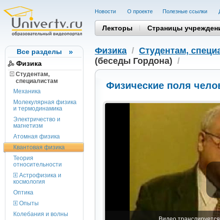
Новости
О проекте
Полезные cсылки
Лекторы
Страницы учрежден
Физика
/
Студентам, cпеци
Все разделы
(беседы Гордона)
/
Физика
Студентам,
cпециалистам
Физические поля чело
Механика
Молекулярная физика
и термодинамика
Электричество и
магнетизм
Атомная физика
Квантовая физика
Теория
относительности
Астрофизика и
космология
Оптика
Опыты
Колебания и волны
Видео транслируется 