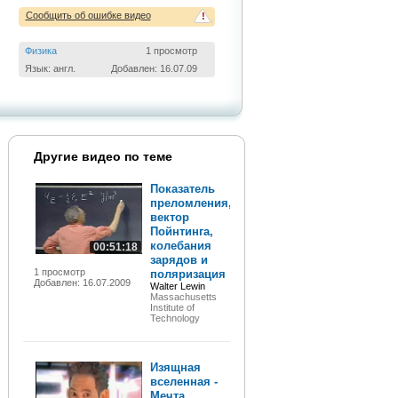
Сообщить об ошибке видео
!
Физика
1 просмотр
Язык: англ.
Добавлен: 16.07.09
Другие видео по теме
Показатель
преломления,
вектор
Пойнтинга,
колебания
00:51:18
зарядов и
1 просмотр
поляризация
Добавлен: 16.07.2009
Walter Lewin
Massachusetts
Institute of
Technology
Изящная
вселенная -
Мечта