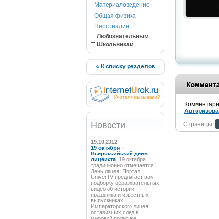
Материаловедение
Общая физика
Персоналии
Любознательным
Школьникам
К списку разделов
Комментарии
Авторизова
Новости
Страницы:
19.10.2012
19 октября –
Всероссийский день
лицеиста
19 октября
традиционно отмечается
День лицея. Портал
UniverTV предлагает вам
подборку образовательных
видео об истории
праздника и известных
выпускниках
Императорского лицея,
оставивших след в
мировой политике,