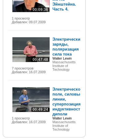
Эйнштейна.
Часть 4.
00:09:36
1 просмотр
Добавлен: 09.07.2009
Электрические
заряды,
поляризация и
сила тока
Walter Lewin
00:47:48
Massachusetts
Institute of
7 просмотров
Technology
Добавлен: 16.07.2009
Электрическое
поле, силовые
линии,
суперпозиция,
индуктивность,
00:49:24
диполи
1 просмотр
Walter Lewin
Добавлен: 16.07.2009
Massachusetts
Institute of
Technology