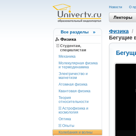
Новости
О пр
Лекторы
Физика
Все разделы
Бегущие 
Физика
Студентам,
cпециалистам
Бегущ
Механика
Молекулярная физика
и термодинамика
Электричество и
магнетизм
Атомная физика
Квантовая физика
Теория
относительности
Астрофизика и
космология
Оптика
Опыты
Колебания и волны