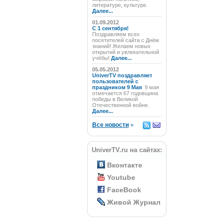
литературе, культуре.
Далее...
01.09.2012
C 1 сентября!
Поздравляем всех
посетителей сайта с Днём
знаний! Желаем новых
открытий и увлекательной
учёбы!
Далее...
05.05.2012
UniverTV поздравляет
пользователей с
праздником 9 Мая
9 мая
отмечается 67 годовщина
победы в Великой
Отечественной войне.
Далее...
Все новости
»
UniverTV.ru на сайтах:
Вконтакте
Youtube
FaceBook
Живой Журнал