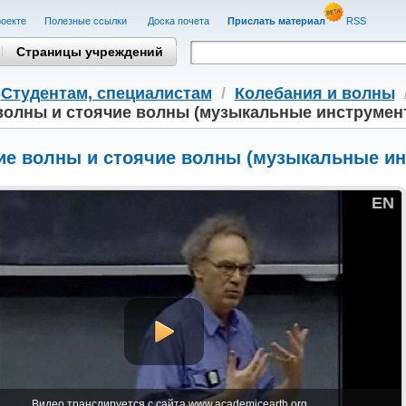
оекте
Полезные cсылки
Доска почета
Прислать материал
RSS
Страницы учреждений
/
Студентам, cпециалистам
/
Колебания и волны
волны и стоячие волны (музыкальные инструмен
ие волны и стоячие волны (музыкальные и
EN
Видео транслируется с сайта www.academicearth.org