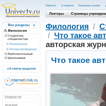
Новости
О проекте
Полезные cсылки
Лекторы
Страницы учрежден
Филология
/
С
Все разделы
Филология
/
Что такое ав
Студентам,
cпециалистам
авторская журн
Языкознание
Литературоведение
Любознательным
Что такое ав
Школьникам
К списку разделов
Новости
19.10.2012