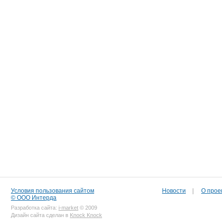
Условия пользования сайтом
Новости
|
О прое
© ООО Интерда
Разработка сайта:
i-market
© 2009
Дизайн сайта сделан в
Knock Knock