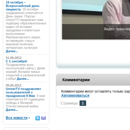
19 октября –
Всероссийский день
лицеиста
19 октября
традиционно отмечается
День лицея. Портал
UniverTV предлагает вам
подборку образовательных
видео об истории
Видео транслир
праздника и известных
выпускниках
Императорского лицея,
оставивших след в
мировой политике,
литературе, культуре.
Далее...
01.09.2012
C 1 сентября!
Поздравляем всех
посетителей сайта с Днём
знаний! Желаем новых
открытий и увлекательной
учёбы!
Далее...
05.05.2012
UniverTV поздравляет
Комментарии могут оставлять только за
пользователей с
Авторизоваться
праздником 9 Мая
9 мая
отмечается 67 годовщина
победы в Великой
Страницы:
1
Отечественной войне.
Далее...
Все новости
»