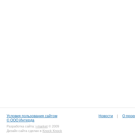
Условия пользования сайтом
Новости
|
О прое
© ООО Интерда
Разработка сайта:
i-market
© 2009
Дизайн сайта сделан в
Knock Knock