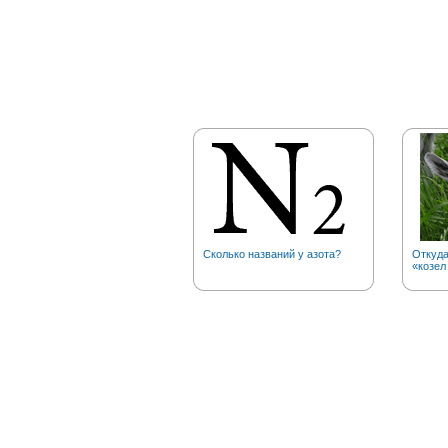
Сколько названий у азота?
Откуд
«козел