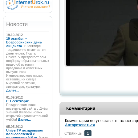
Новости
19.10.2012
19 октября –
Всероссийский день
лицеиста
19 октября
традиционно отмечается
День лицея. Портал
UniverTV предлагает вам
подборку образовательных
видео об истории
праздника и известных
выпускниках
Императорского лицея,
оставивших след в
мировой политике,
литературе, культуре.
Далее...
01.09.2012
C 1 сентября!
Поздравляем всех
посетителей сайта с Днём
знаний! Желаем новых
открытий и увлекательной
учёбы!
Далее...
Комментарии могут оставлять только за
Авторизоваться
05.05.2012
UniverTV поздравляет
Страницы:
1
пользователей с
праздником 9 Мая
9 мая