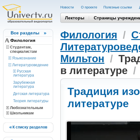
Новости
О проекте
Полезные cсылки
Лекторы
Страницы учрежден
Филология
/
С
Все разделы
Филология
Литературовед
Студентам,
cпециалистам
Мильтон
/
Тра
Языкознание
Литературоведение
в литературе
/
Русская
литература
Зарубежная
литература
Традиция изо
Детская литература
литературе
Теория литературы
Любознательным
Школьникам
К списку разделов