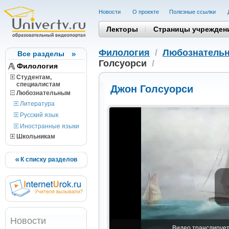
Новости
О проекте
Полезные cсылки
Лекторы
Страницы учрежден
Филология
/
Любознатель
Все разделы
Голсуорси
/
Филология
Студентам,
cпециалистам
Джон Голсуорси
Любознательным
Литература
Русский язык
Иностранные языки
Школьникам
К списку разделов
Новости
Видео транслируетс