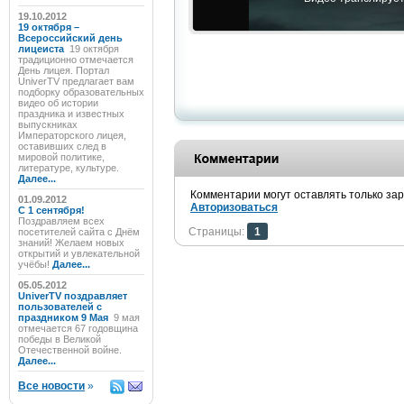
19.10.2012
19 октября –
Всероссийский день
лицеиста
19 октября
традиционно отмечается
День лицея. Портал
UniverTV предлагает вам
подборку образовательных
видео об истории
праздника и известных
выпускниках
Императорского лицея,
оставивших след в
мировой политике,
литературе, культуре.
Далее...
Комментарии могут оставлять только за
01.09.2012
Авторизоваться
C 1 сентября!
Поздравляем всех
Страницы:
1
посетителей сайта с Днём
знаний! Желаем новых
открытий и увлекательной
учёбы!
Далее...
05.05.2012
UniverTV поздравляет
пользователей с
праздником 9 Мая
9 мая
отмечается 67 годовщина
победы в Великой
Отечественной войне.
Далее...
Все новости
»