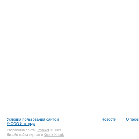
Условия пользования сайтом
Новости
|
О прое
© ООО Интерда
Разработка сайта:
i-market
© 2009
Дизайн сайта сделан в
Knock Knock