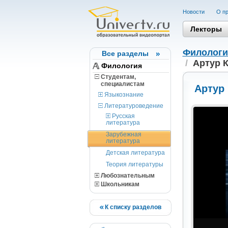
Новости
О пр
Лекторы
Филологи
Все разделы
/
Артур 
Филология
Студентам,
cпециалистам
Артур
Языкознание
Литературоведение
Русская
литература
Зарубежная
литература
Детская литература
Теория литературы
Любознательным
Школьникам
К списку разделов