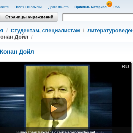
оекте
Полезные cсылки
Доска почета
Прислать материал
RSS
Страницы учреждений
я
/
Студентам, cпециалистам
/
Литературоведе
Конан Дойл
/
 Конан Дойл
RU
Видео транслируется с сайта sciencevideo.net