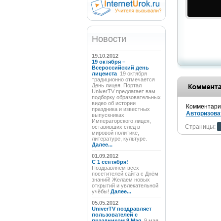
Новости
19.10.2012
19 октября –
Всероссийский день
лицеиста
19 октября
традиционно отмечается
День лицея. Портал
UniverTV предлагает вам
подборку образовательных
видео об истории
Комментарии
праздника и известных
Авторизова
выпускниках
Императорского лицея,
Страницы:
оставивших след в
мировой политике,
литературе, культуре.
Далее...
01.09.2012
C 1 сентября!
Поздравляем всех
посетителей сайта с Днём
знаний! Желаем новых
открытий и увлекательной
учёбы!
Далее...
05.05.2012
UniverTV поздравляет
пользователей с
праздником 9 Мая
9 мая