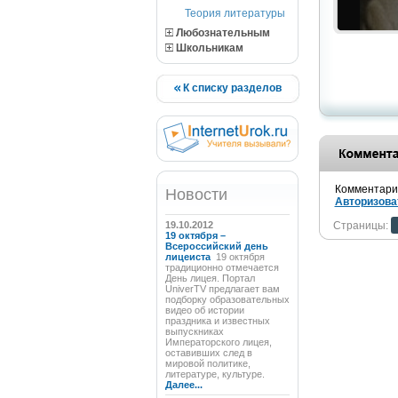
Теория литературы
Любознательным
Школьникам
К списку разделов
Комментарии
Новости
Авторизова
19.10.2012
Страницы:
19 октября –
Всероссийский день
лицеиста
19 октября
традиционно отмечается
День лицея. Портал
UniverTV предлагает вам
подборку образовательных
видео об истории
праздника и известных
выпускниках
Императорского лицея,
оставивших след в
мировой политике,
литературе, культуре.
Далее...