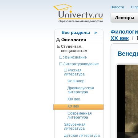
Новости
О пр
Лекторы
Филологи
Все разделы
XX век
/
Филология
Студентам,
cпециалистам
Венед
Языкознание
Литературоведение
Русская
литература
Фольклор
Древнерусская
литература
XIX век
XX век
Современная
литература
Зарубежная
литература
Детская литература