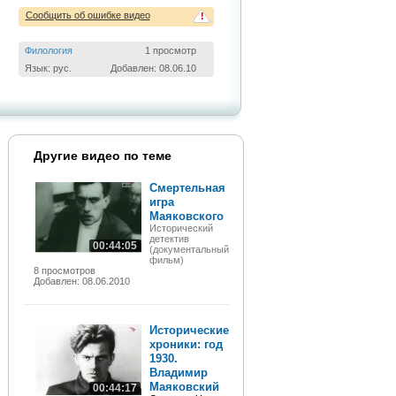
Сообщить об ошибке видео
!
Филология
1 просмотр
Язык: рус.
Добавлен: 08.06.10
Другие видео по теме
Смертельная
игра
Маяковского
Исторический
детектив
00:44:05
(документальный
фильм)
8 просмотров
Добавлен: 08.06.2010
Исторические
хроники: год
1930.
Владимир
Маяковский
00:44:17