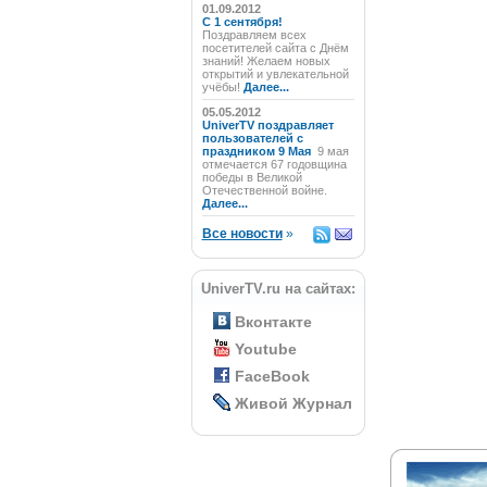
01.09.2012
C 1 сентября!
Поздравляем всех
посетителей сайта с Днём
знаний! Желаем новых
открытий и увлекательной
учёбы!
Далее...
05.05.2012
UniverTV поздравляет
пользователей с
праздником 9 Мая
9 мая
отмечается 67 годовщина
победы в Великой
Отечественной войне.
Далее...
Все новости
»
UniverTV.ru на сайтах:
Вконтакте
Youtube
FaceBook
Живой Журнал