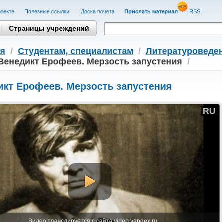
оекте
Полезные cсылки
Доска почета
Прислать материал
RSS
Страницы учреждений
я
/
Студентам, cпециалистам
/
Литературоведе
Венедикт Ерофеев. Мерзость запустения
/
икт Ерофеев. Мерзость запустения
RU
Видео транслируется с сайта video.yandex.ru