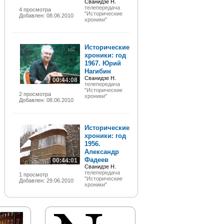
Сванидзе Н.
телепередача
4 просмотра
"Исторические
Добавлен: 08.06.2010
хроники"
Исторические
хроники: год
1967. Юрий
Нагибин
Сванидзе Н.
00:44:08
телепередача
"Исторические
2 просмотра
хроники"
Добавлен: 08.06.2010
Исторические
хроники: год
1956.
Александр
Фадеев
00:44:01
Сванидзе Н.
телепередача
1 просмотр
"Исторические
Добавлен: 29.06.2010
хроники"