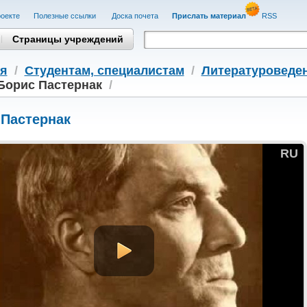
оекте
Полезные cсылки
Доска почета
Прислать материал
RSS
Страницы учреждений
я
/
Студентам, cпециалистам
/
Литературоведе
Борис Пастернак
/
 Пастернак
RU