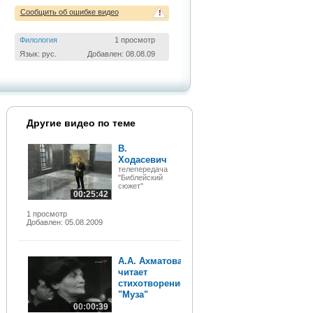
Сообщить об ошибке видео
!
Филология
1 просмотр
Язык: рус.
Добавлен: 08.08.09
Другие видео по теме
В.
Ходасевич
телепередача
"Библейский
сюжет"
00:25:42
1 просмотр
Добавлен: 05.08.2009
А.А. Ахматова
читает
стихотворение
"Муза"
00:00:39