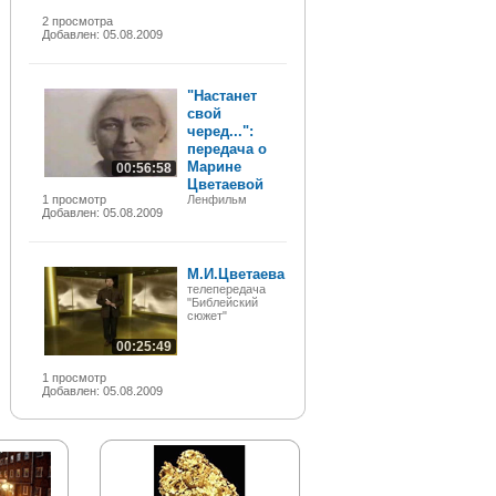
2 просмотра
Добавлен: 05.08.2009
"Настанет
свой
черед...":
передача о
Марине
00:56:58
Цветаевой
1 просмотр
Ленфильм
Добавлен: 05.08.2009
М.И.Цветаева
телепередача
"Библейский
сюжет"
00:25:49
1 просмотр
Добавлен: 05.08.2009