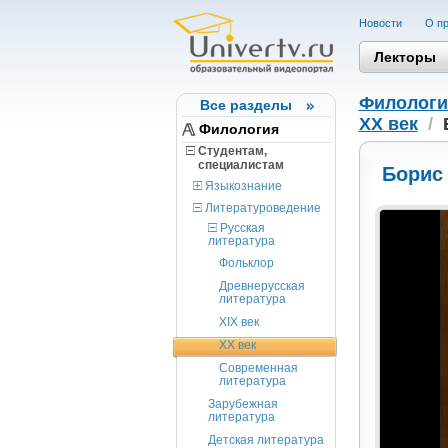
Новости
О пр
Лекторы
Филологи
Все разделы
XX век
/
Филология
Студентам,
cпециалистам
Борис
Языкознание
Литературоведение
Русская
литература
Фольклор
Древнерусская
литература
XIX век
XX век
Современная
литература
Зарубежная
литература
Детская литература