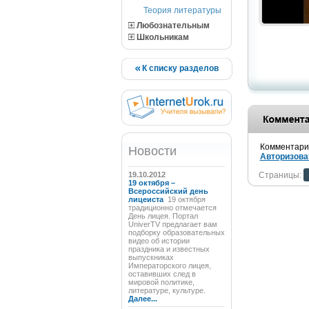
Теория литературы
Любознательным
Школьникам
К списку разделов
Комментарии
Новости
Авторизова
19.10.2012
Страницы:
19 октября –
Всероссийский день
лицеиста
19 октября
традиционно отмечается
День лицея. Портал
UniverTV предлагает вам
подборку образовательных
видео об истории
праздника и известных
выпускниках
Императорского лицея,
оставивших след в
мировой политике,
литературе, культуре.
Далее...