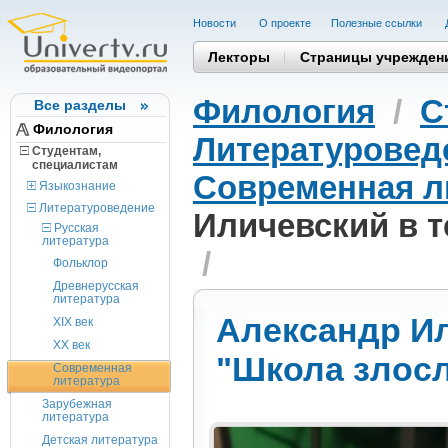
Новости
О проекте
Полезные cсылки
Лекторы
Страницы учрежден
Филология
/
С
Все разделы
Филология
Литературовед
Студентам,
cпециалистам
Современная л
Языкознание
Литературоведение
Иличевский в 
Русская
литература
/
Фольклор
Древнерусская
литература
Александр Ил
XIX век
XX век
"Школа злос
Современная
литература
Зарубежная
литература
Детская литература