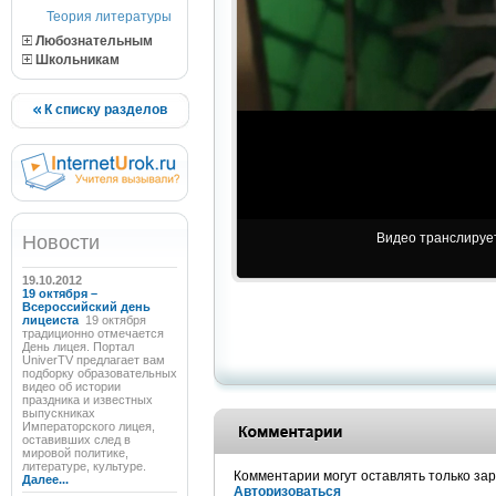
Теория литературы
Любознательным
Школьникам
К списку разделов
Видео транслирует
Новости
19.10.2012
19 октября –
Всероссийский день
лицеиста
19 октября
традиционно отмечается
День лицея. Портал
UniverTV предлагает вам
подборку образовательных
видео об истории
праздника и известных
выпускниках
Императорского лицея,
оставивших след в
мировой политике,
литературе, культуре.
Комментарии могут оставлять только за
Далее...
Авторизоваться