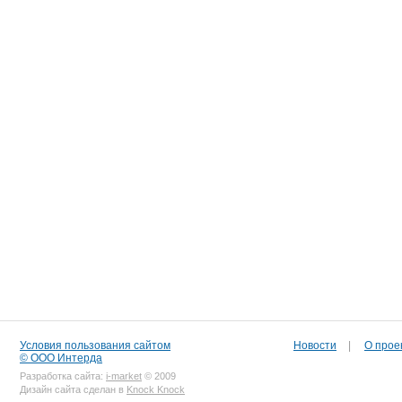
Условия пользования сайтом
Новости
|
О прое
© ООО Интерда
Разработка сайта:
i-market
© 2009
Дизайн сайта сделан в
Knock Knock