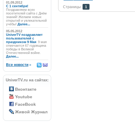
01.09.2012
C 1 сентября!
Страницы:
1
Поздравляем всех
посетителей сайта с Днём
знаний! Желаем новых
открытий и увлекательной
учёбы!
Далее...
05.05.2012
UniverTV поздравляет
пользователей с
праздником 9 Мая
9 мая
отмечается 67 годовщина
победы в Великой
Отечественной войне.
Далее...
Все новости
»
UniverTV.ru на сайтах:
Вконтакте
Youtube
FaceBook
Живой Журнал