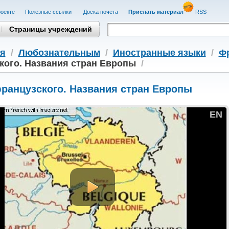
оекте
Полезные cсылки
Доска почета
Прислать материал
RSS
Страницы учреждений
я
/
Любознательным
/
Иностранные языки
/
Ф
кого. Названия стран Европы
/
ранцузского. Названия стран Европы
EN