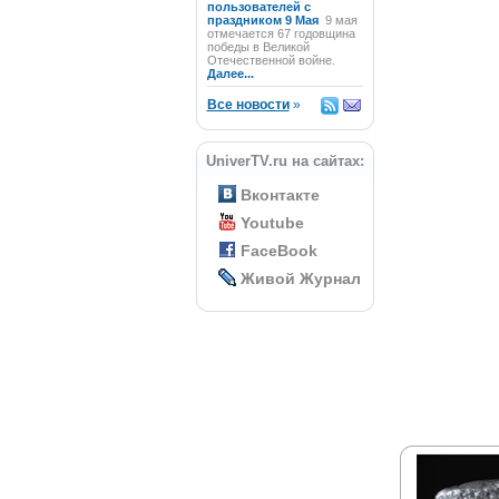
пользователей с
праздником 9 Мая
9 мая
отмечается 67 годовщина
победы в Великой
Отечественной войне.
Далее...
Все новости
»
UniverTV.ru на сайтах:
Вконтакте
Youtube
FaceBook
Живой Журнал