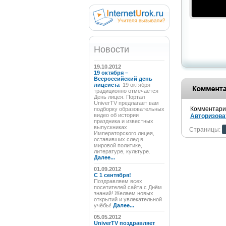
Новости
19.10.2012
19 октября –
Всероссийский день
лицеиста
19 октября
традиционно отмечается
День лицея. Портал
UniverTV предлагает вам
Комментарии
подборку образовательных
видео об истории
Авторизова
праздника и известных
выпускниках
Страницы:
Императорского лицея,
оставивших след в
мировой политике,
литературе, культуре.
Далее...
01.09.2012
C 1 сентября!
Поздравляем всех
посетителей сайта с Днём
знаний! Желаем новых
открытий и увлекательной
учёбы!
Далее...
05.05.2012
UniverTV поздравляет