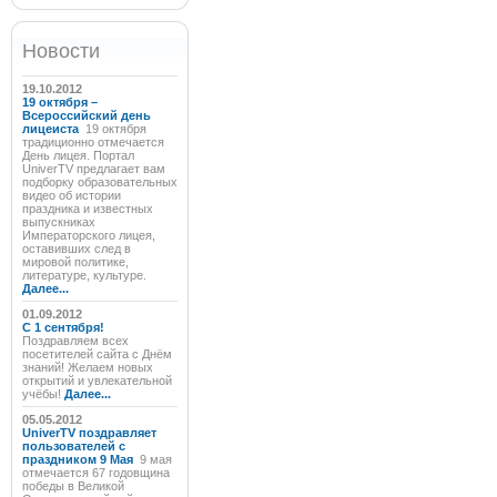
Новости
19.10.2012
19 октября –
Всероссийский день
лицеиста
19 октября
традиционно отмечается
День лицея. Портал
UniverTV предлагает вам
подборку образовательных
видео об истории
праздника и известных
выпускниках
Императорского лицея,
оставивших след в
мировой политике,
литературе, культуре.
Далее...
01.09.2012
C 1 сентября!
Поздравляем всех
посетителей сайта с Днём
знаний! Желаем новых
открытий и увлекательной
учёбы!
Далее...
05.05.2012
UniverTV поздравляет
пользователей с
праздником 9 Мая
9 мая
отмечается 67 годовщина
победы в Великой