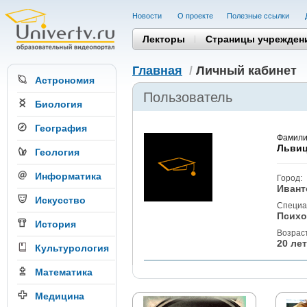
Новости
О проекте
Полезные cсылки
Лекторы
Страницы учрежден
Главная
/
Личный кабинет
Астрономия
Пользователь
Биология
География
Фамили
Льви
Геология
Информатика
Город:
Ивант
Искусство
Специа
Психо
История
Возраст
20 лет
Культурология
Математика
Медицина