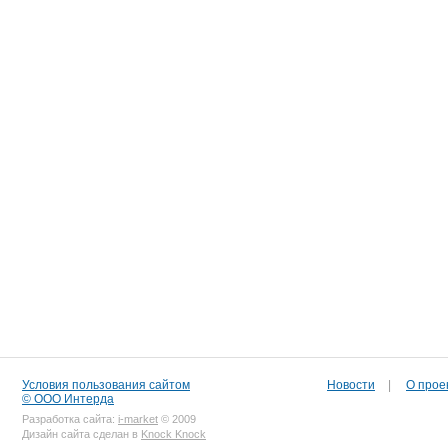
Условия пользования сайтом
Новости
|
О прое
© ООО Интерда
Разработка сайта:
i-market
© 2009
Дизайн сайта сделан в
Knock Knock