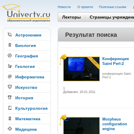
Новости
О проекте
Полезные cсылки
Лекторы
Страницы учрежден
Результат поиска
Астрономия
Биология
География
Конференция
Saint Perl-2
Геология
конференция Saint
Информатика
Perl-2
Искусство
1
Добавлен: 18.01.2011
История
Культурология
Математика
Morpheus
configuration
engine
Медицина