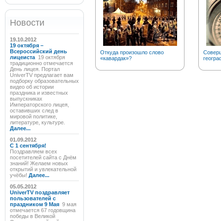
Новости
19.10.2012
19 октября –
Всероссийский день
Откуда произошло слово
Соверш
лицеиста
19 октября
«кавардак»?
геогра
традиционно отмечается
День лицея. Портал
UniverTV предлагает вам
подборку образовательных
видео об истории
праздника и известных
выпускниках
Императорского лицея,
оставивших след в
мировой политике,
литературе, культуре.
Далее...
01.09.2012
C 1 сентября!
Поздравляем всех
посетителей сайта с Днём
знаний! Желаем новых
открытий и увлекательной
учёбы!
Далее...
05.05.2012
UniverTV поздравляет
пользователей с
праздником 9 Мая
9 мая
отмечается 67 годовщина
победы в Великой