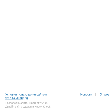
Условия пользования сайтом
Новости
|
О прое
© ООО Интерда
Разработка сайта:
i-market
© 2009
Дизайн сайта сделан в
Knock Knock