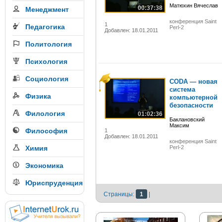
Матюхин Вячеслав
00:37:38
Менеджмент
конференция Saint
1
Педагогика
Perl-2
Добавлен: 18.01.2011
Политология
Психология
Социология
CODA — новая
система
Физика
компьютерной
безопасности
Филология
01:02:36
Баклановский
Максим
Философия
1
Добавлен: 18.01.2011
конференция Saint
Химия
Perl-2
Экономика
Юриспруденция
Страницы:
1
|