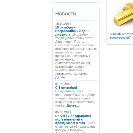
Новости
19.10.2012
19 октября –
Всероссийский день
В каком место
лицеиста
19 октября
всего золота?
традиционно отмечается
День лицея. Портал
UniverTV предлагает вам
подборку образовательных
видео об истории
праздника и известных
выпускниках
Императорского лицея,
оставивших след в
мировой политике,
литературе, культуре.
Далее...
01.09.2012
C 1 сентября!
Поздравляем всех
посетителей сайта с Днём
знаний! Желаем новых
открытий и увлекательной
учёбы!
Далее...
05.05.2012
UniverTV поздравляет
пользователей с
праздником 9 Мая
9 мая
отмечается 67 годовщина
победы в Великой