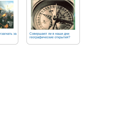
загнать за
Совершают ли в наши дни
Почему рыжих тараканов
географические открытия?
прозвали «прусаками»?