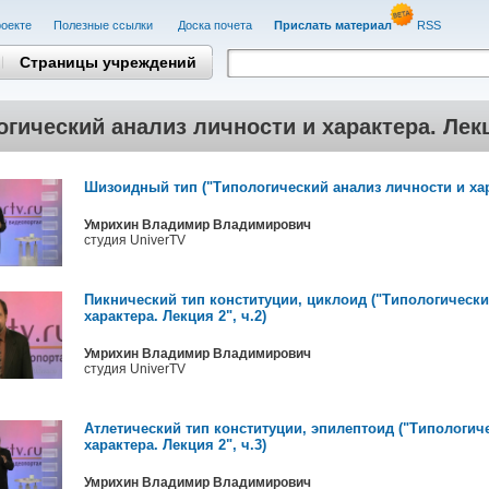
оекте
Полезные cсылки
Доска почета
Прислать материал
RSS
Страницы учреждений
гический анализ личности и характера. Лек
Шизоидный тип ("Типологический анализ личности и хара
Умрихин Владимир Владимирович
студия UniverTV
Пикнический тип конституции, циклоид ("Типологически
характера. Лекция 2", ч.2)
Умрихин Владимир Владимирович
студия UniverTV
Атлетический тип конституции, эпилептоид ("Типологич
характера. Лекция 2", ч.3)
Умрихин Владимир Владимирович