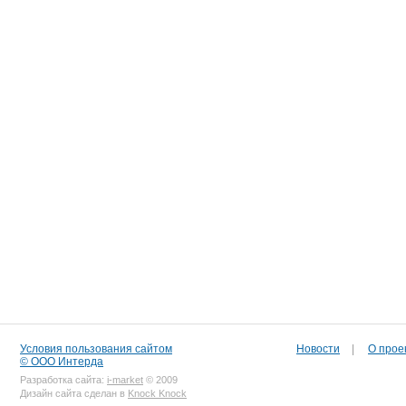
Условия пользования сайтом
Новости
|
О прое
© ООО Интерда
Разработка сайта:
i-market
© 2009
Дизайн сайта сделан в
Knock Knock