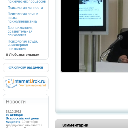
психических процессов
Психология личности
Психология речи и
языка,
психолингвистика
Зоопсихология,
сравнительная
психология
Психология труда,
инженерная
психология
Любознательным
К списку разделов
Новости
19.10.2012
19 октября –
Всероссийский день
лицеиста
19 октября
традиционно отмечается