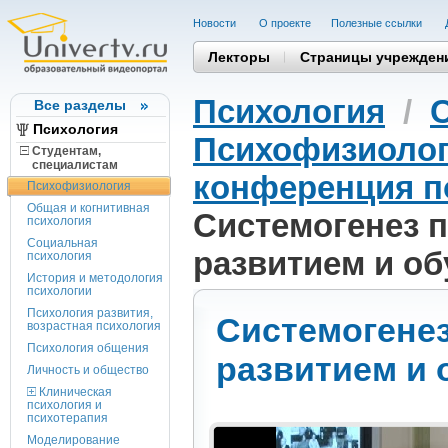
Новости
О проекте
Полезные cсылки
Лекторы
Страницы учрежден
Психология
/
Все разделы
Психология
Психофизиоло
Студентам,
cпециалистам
конференция п
Психофизиология
Общая и когнитивная
Системогенез 
психология
Социальная
развитием и о
психология
История и методология
психологии
Психология развития,
Системогене
возрастная психология
Психология общения
развитием и 
Личность и общество
Клиническая
психология и
психотерапия
Моделирование