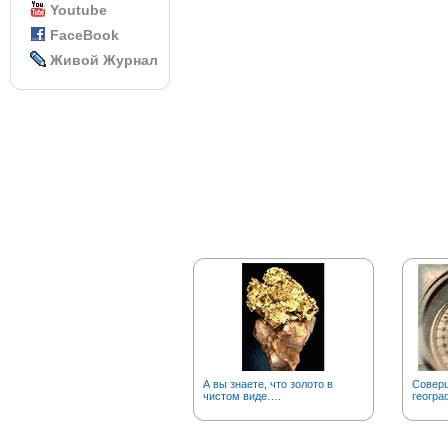
Youtube
FaceBook
Живой Журнал
А вы знаете, что золото в
Соверш
чистом виде….
геогра