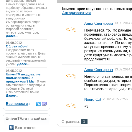
День лицея. Портал
UniverTV предлагает вам
подборку образовательных
Комментарии могут оставлять только за
видео об истории
Авторизоваться
праздника и известных
выпускниках
Императорского лицея,
Анна Снегирева
13.09.2014 
оставивших след в
мировой политике,
Получается, то, что раньше
литературе, культуре.
поколений, становясь пред
Далее...
безусловный рефлекс. То, ч
заложено в генах. По-моему
01.09.2012
C 1 сентября!
могут нас привести к тому, 
Поздравляем всех
рождаться очень умными; то
посетителей сайта с Днём
дети будут уметь делать с 
знаний! Желаем новых
продолжается!
открытий и увлекательной
учёбы!
Далее...
Анна Снегирева
13.09.2014 
05.05.2012
UniverTV поздравляет
Немного не так поняла: не 
пользователей с
особые структуры, которые
праздником 9 Мая
9 мая
Перспективна такая теория.
отмечается 67 годовщина
победы в Великой
генетические вариации, с к
Отечественной войне.
Далее...
Neuro Cat
23.02.2015 22:56
Все новости
»
<3
UniverTV.ru на сайтах:
Страницы:
1
Вконтакте