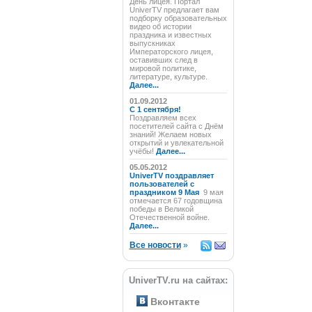
День лицея. Портал
UniverTV предлагает вам
подборку образовательных
видео об истории
праздника и известных
выпускниках
Императорского лицея,
оставивших след в
мировой политике,
литературе, культуре.
Далее...
01.09.2012
C 1 сентября!
Поздравляем всех
посетителей сайта с Днём
знаний! Желаем новых
открытий и увлекательной
учёбы!
Далее...
05.05.2012
UniverTV поздравляет
пользователей с
праздником 9 Мая
9 мая
отмечается 67 годовщина
победы в Великой
Отечественной войне.
Далее...
Все новости
»
UniverTV.ru на сайтах:
Вконтакте