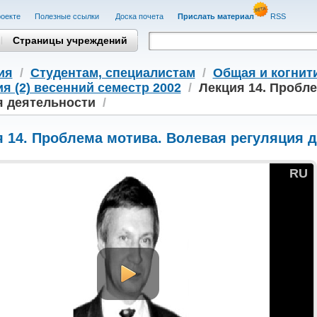
оекте
Полезные cсылки
Доска почета
Прислать материал
RSS
Страницы учреждений
ия
/
Студентам, cпециалистам
/
Общая и когнит
я (2) весенний семестр 2002
/
Лекция 14. Пробл
я деятельности
/
 14. Проблема мотива. Волевая регуляция 
RU