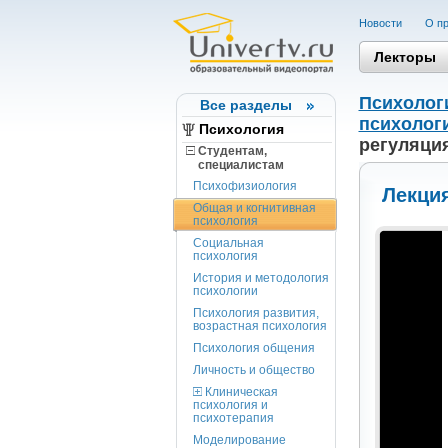
Новости
О пр
Лекторы
Психолог
Все разделы
психологи
Психология
регуляци
Студентам,
cпециалистам
Психофизиология
Лекция
Общая и когнитивная
психология
Социальная
психология
История и методология
психологии
Психология развития,
возрастная психология
Психология общения
Личность и общество
Клиническая
психология и
психотерапия
Моделирование