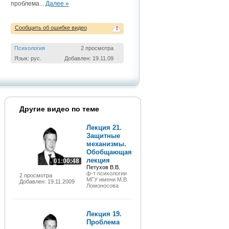
проблема...
Далее »
Сообщить об ошибке видео
!
Психология
2 просмотра
Язык: рус.
Добавлен: 19.11.09
Другие видео по теме
Лекция 21.
Защитные
механизмы.
Обобщающая
лекция
01:00:48
Петухов В.В.
ф-т психологии
2 просмотра
МГУ имени М.В.
Добавлен: 19.11.2009
Ломоносова
Лекция 19.
Проблема