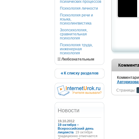
психических процессов
Психология личности
Психология речи и
языка,
психолингвистика
Зоопсихология,
сравнительная
психология
Психология труда,
инженерная
психология
Любознательным
К списку разделов
Комментарии
Авторизова
Страницы:
Новости
19.10.2012
19 октября –
Всероссийский день
лицеиста
19 октября
традиционно отмечается