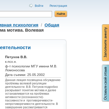
Войти
Регистрация
ивная психология
/
Общая
ема мотива. Волевая
деятельности
Петухов В.В.
к.псх.н.
ф-т психологии МГУ имени М.В.
Ломоносова
Дата съемки: 25.05.2002
Данная лекция посвящена обсуждению
проблемы волевой регуляции
деятельности. В.В. Петухов подробно
раскрывает понятие мотива и далее
останавливается на проблемах
активности (осознанности)-
пассивности и противоречивости-
непротиворечивости деятельности. В
завершение рассматривается