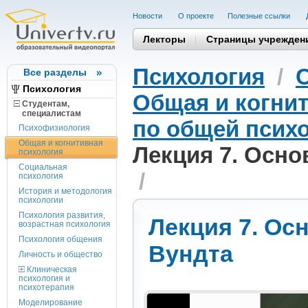
Новости
О проекте
Полезные cсылки
Лекторы
Страницы учрежден
Психология
/
Все разделы
Психология
Общая и когни
Студентам,
cпециалистам
по общей психо
Психофизиология
Общая и когнитивная
Лекция 7. Осно
психология
Социальная
/
психология
История и методология
психологии
Психология развития,
Лекция 7. Ос
возрастная психология
Психология общения
Вундта
Личность и общество
Клиническая
психология и
психотерапия
Моделирование