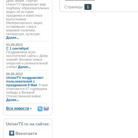
День лицея. Портал
UniverTV предлагает вам
Страницы:
1
подборку образовательных
видео об истории
праздника и известных
выпускниках
Императорского лицея,
оставивших след в
мировой политике,
литературе, культуре.
Далее...
01.09.2012
C 1 сентября!
Поздравляем всех
посетителей сайта с Днём
знаний! Желаем новых
открытий и увлекательной
учёбы!
Далее...
05.05.2012
UniverTV поздравляет
пользователей с
праздником 9 Мая
9 мая
отмечается 67 годовщина
победы в Великой
Отечественной войне.
Далее...
Все новости
»
UniverTV.ru на сайтах:
Вконтакте