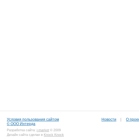
Условия пользования сайтом
Новости
|
О прое
© ООО Интерда
Разработка сайта:
i-market
© 2009
Дизайн сайта сделан в
Knock Knock