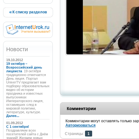
К списку разделов
Новости
19.10.2012
19 октября –
Всероссийский день
лицеиста
19 октября
традиционно отмечается
День лицея. Портал
UniverTV предлагает вам
подборку образовательных
видео об истории
праздника и известных
выпускниках
Императорского лицея,
оставивших след в
мировой политике,
литературе, культуре.
Далее...
Комментарии могут оставлять только за
01.09.2012
Авторизоваться
C 1 сентября!
Поздравляем всех
Страницы:
1
посетителей сайта с Днём
знаний! Желаем новых