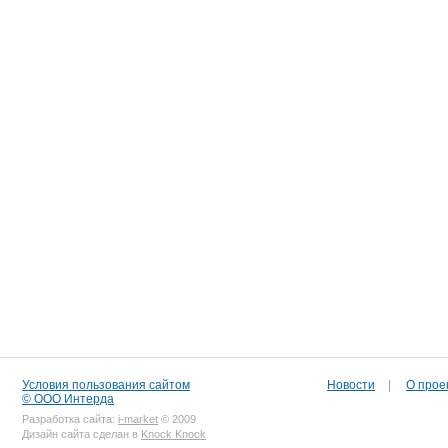
Условия пользования сайтом
Новости
|
О прое
© ООО Интерда
Разработка сайта:
i-market
© 2009
Дизайн сайта сделан в
Knock Knock