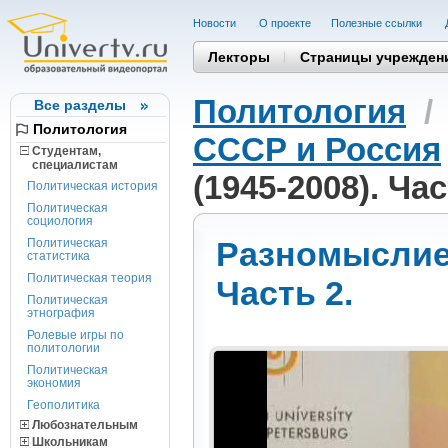
Новости
О проекте
Полезные cсылки
Лекторы
Страницы учрежден
Политология
Все разделы
Политология
СССР и Россия
Студентам,
cпециалистам
(1945-2008). Час
Политическая история
Политическая
социология
Разномыслие 
Политическая
статистика
Политическая теория
Часть 2.
Политическая
этнография
Ролевые игры по
политологии
Политическая
экономия
Геополитика
Любознательным
Школьникам