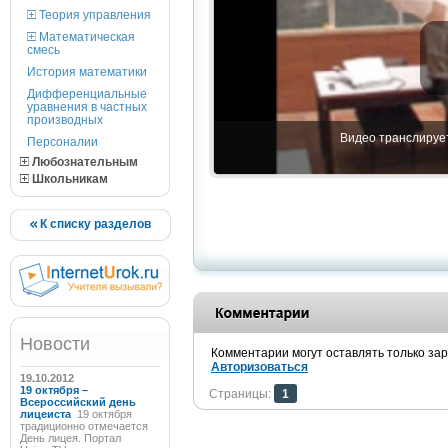
Теория управления
Математическая
смесь
История математики
Дифференциальные
уравнения в частных
производных
Видео транслирует
Персоналии
Любознательным
Школьникам
К списку разделов
Новости
Комментарии могут оставлять только за
Авторизоваться
19.10.2012
19 октября –
Страницы:
1
Всероссийский день
лицеиста
19 октября
традиционно отмечается
День лицея. Портал