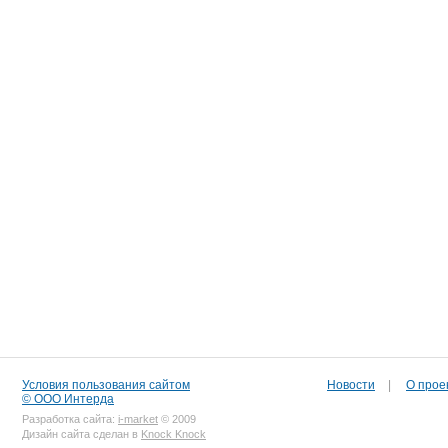
Условия пользования сайтом
Новости
|
О прое
© ООО Интерда
Разработка сайта:
i-market
© 2009
Дизайн сайта сделан в
Knock Knock