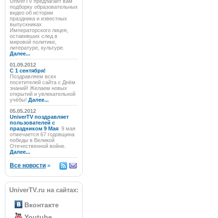
UniverTV предлагает вам
подборку образовательных
видео об истории
праздника и известных
выпускниках
Императорского лицея,
оставивших след в
мировой политике,
литературе, культуре.
Далее...
01.09.2012
C 1 сентября!
Поздравляем всех
посетителей сайта с Днём
знаний! Желаем новых
открытий и увлекательной
учёбы!
Далее...
05.05.2012
UniverTV поздравляет
пользователей с
праздником 9 Мая
9 мая
отмечается 67 годовщина
победы в Великой
Отечественной войне.
Далее...
Все новости
»
UniverTV.ru на сайтах:
Вконтакте
Youtube