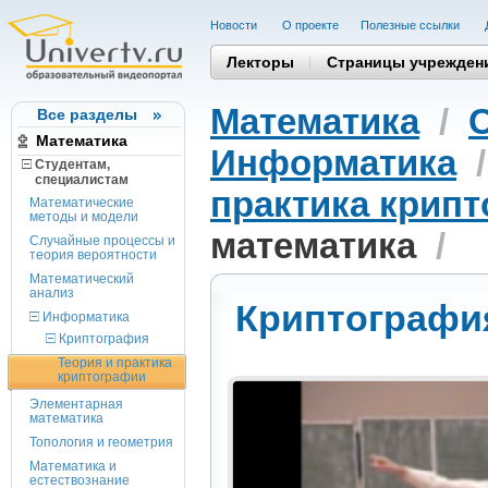
Новости
О проекте
Полезные cсылки
Лекторы
Страницы учрежден
Математика
/
Все разделы
Математика
Информатика
Студентам,
cпециалистам
практика крип
Математические
методы и модели
математика
/
Случайные процессы и
теория вероятности
Математический
анализ
Криптографи
Информатика
Криптография
Теория и практика
криптографии
Элементарная
математика
Топология и геометрия
Математика и
естествознание