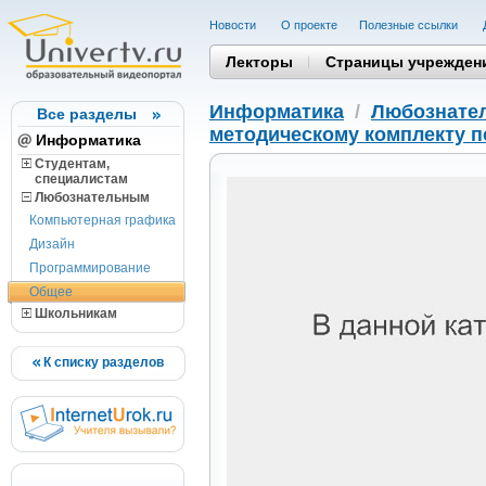
Новости
О проекте
Полезные cсылки
Лекторы
Страницы учрежден
Информатика
/
Любознате
Все разделы
методическому комплекту п
Информатика
Студентам,
cпециалистам
Любознательным
Компьютерная графика
Дизайн
Программирование
Общее
Школьникам
К списку разделов