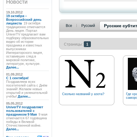
Новости
19.10.2012
19 октября –
Всероссийский день
лицеиста
19 октября
Русские субти
Все
Русский
традиционно отмечается
День лицея. Портал
UniverTV предлагает вам
подборку образовательных
видео об истории
Страницы:
1
праздника и известных
выпускниках
Императорского лицея,
оставивших след в
мировой политике,
литературе, культуре.
Далее...
01.09.2012
C 1 сентября!
Поздравляем всех
посетителей сайта с Днём
знаний! Желаем новых
открытий и увлекательной
Сколько названий у азота?
Где хр
учёбы!
Далее...
саморо
05.05.2012
UniverTV поздравляет
пользователей с
праздником 9 Мая
9 мая
отмечается 67 годовщина
победы в Великой
Отечественной войне.
Далее...