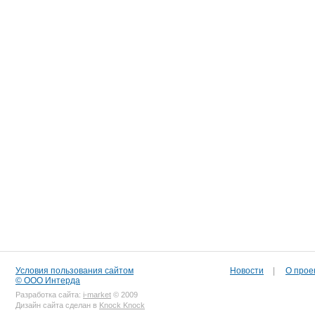
Условия пользования сайтом
Новости
|
О прое
© ООО Интерда
Разработка сайта:
i-market
© 2009
Дизайн сайта сделан в
Knock Knock