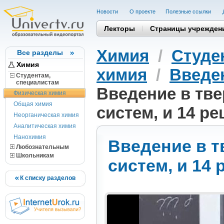
Новости
О проекте
Полезные cсылки
Лекторы
Страницы учрежден
Химия
/
Студе
Все разделы
Химия
химия
/
Введе
Студентам,
cпециалистам
Введение в тве
Физическая химия
Общая химия
систем, и 14 р
Неорганическая химия
Аналитическая химия
Нанохимия
Введение в т
Любознательным
Школьникам
систем, и 14
К списку разделов