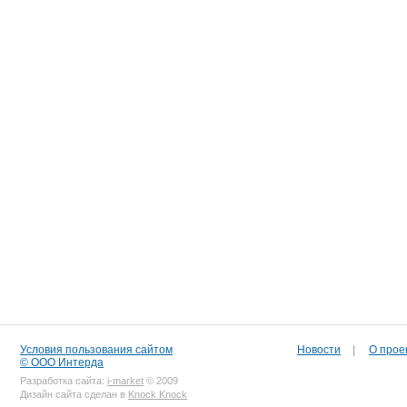
Условия пользования сайтом
Новости
|
О прое
© ООО Интерда
Разработка сайта:
i-market
© 2009
Дизайн сайта сделан в
Knock Knock