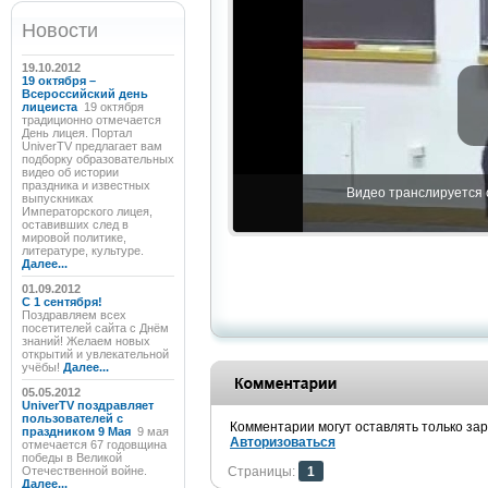
Новости
19.10.2012
19 октября –
Всероссийский день
лицеиста
19 октября
традиционно отмечается
День лицея. Портал
UniverTV предлагает вам
подборку образовательных
видео об истории
праздника и известных
Видео транслируется с
выпускниках
Императорского лицея,
оставивших след в
мировой политике,
литературе, культуре.
Далее...
01.09.2012
C 1 сентября!
Поздравляем всех
посетителей сайта с Днём
знаний! Желаем новых
открытий и увлекательной
учёбы!
Далее...
05.05.2012
UniverTV поздравляет
пользователей с
Комментарии могут оставлять только за
праздником 9 Мая
9 мая
Авторизоваться
отмечается 67 годовщина
победы в Великой
Отечественной войне.
Страницы:
1
Далее...