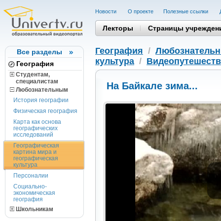
Новости
О проекте
Полезные cсылки
Лекторы
Страницы учрежден
География
/
Любознатель
Все разделы
культура
/
Видеопутешест
География
Студентам,
cпециалистам
На Байкале зима...
Любознательным
История географии
Физическая география
Карта как основа
географических
исследований
Географическая
картина мира и
географическая
культура
Персоналии
Социально-
экономическая
география
Школьникам