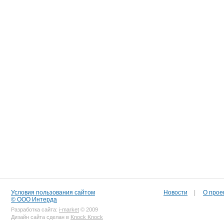
Условия пользования сайтом
Новости
|
О прое
© ООО Интерда
Разработка сайта:
i-market
© 2009
Дизайн сайта сделан в
Knock Knock