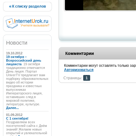
К списку разделов
Новости
19.10.2012
19 октября –
Всероссийский день
лицеиста
19 октября
Комментарии могут оставлять только за
традиционно отмечается
Авторизоваться
День лицея. Портал
UniverTV предлагает вам
Страницы:
1
подборку образовательных
видео об истории
праздника и известных
выпускниках
Императорского лицея,
оставивших след в
мировой политике,
литературе, культуре.
Далее...
01.09.2012
C 1 сентября!
Поздравляем всех
посетителей сайта с Днём
знаний! Желаем новых
открытий и увлекательной