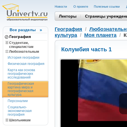
Новости
О проекте
Полезные cсылки
Лекторы
Страницы учрежден
География
/
Любознатель
Все разделы
культура
/
Моя планета
/
К
География
Студентам,
cпециалистам
Колумбия часть 1
Любознательным
История географии
Физическая география
Карта как основа
географических
исследований
Географическая
картина мира и
географическая
культура
Персоналии
Социально-
экономическая
география
Школьникам