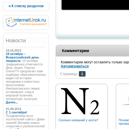
К списку разделов
Новости
19.10.2012
19 октября –
Всероссийский день
лицеиста
19 октября
Комментарии могут оставлять только за
традиционно отмечается
Авторизоваться
День лицея. Портал
UniverTV предлагает вам
Страницы:
1
подборку образовательных
видео об истории
праздника и известных
выпускниках
Императорского лицея,
оставивших след в
мировой политике,
литературе, культуре.
Далее...
01.09.2012
C 1 сентября!
Поздравляем всех
посетителей сайта с Днём
Сколько названий у азота?
Почему
знаний! Желаем новых
прозва
открытий и увлекательной