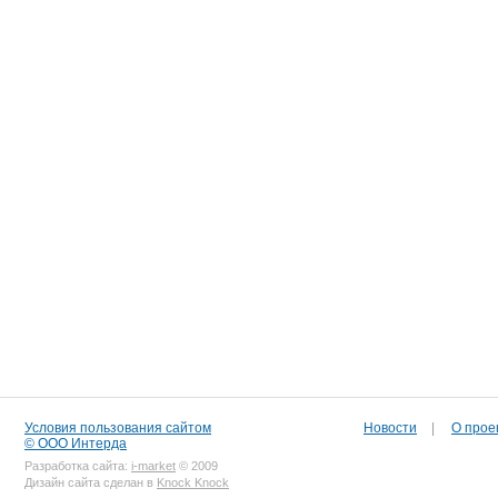
Условия пользования сайтом
Новости
|
О прое
© ООО Интерда
Разработка сайта:
i-market
© 2009
Дизайн сайта сделан в
Knock Knock